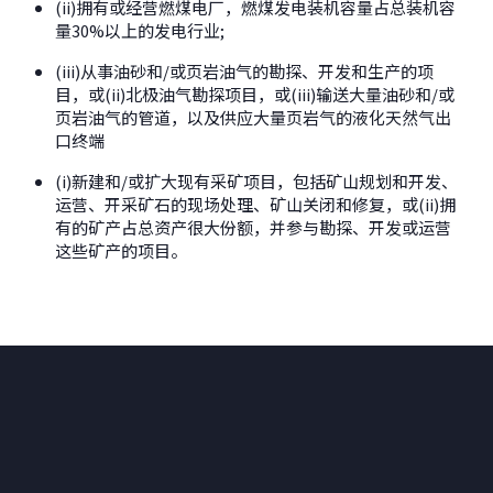
(ii)拥有或经营燃煤电厂，燃煤发电装机容量占总装机容
量30%以上的发电行业;
(iii)从事油砂和/或页岩油气的勘探、开发和生产的项
目，或(ii)北极油气勘探项目，或(iii)输送大量油砂和/或
页岩油气的管道，以及供应大量页岩气的液化天然气出
口终端
(i)新建和/或扩大现有采矿项目，包括矿山规划和开发、
运营、开采矿石的现场处理、矿山关闭和修复，或(ii)拥
有的矿产占总资产很大份额，并参与勘探、开发或运营
这些矿产的项目。
为全球可持续发展创造价值。