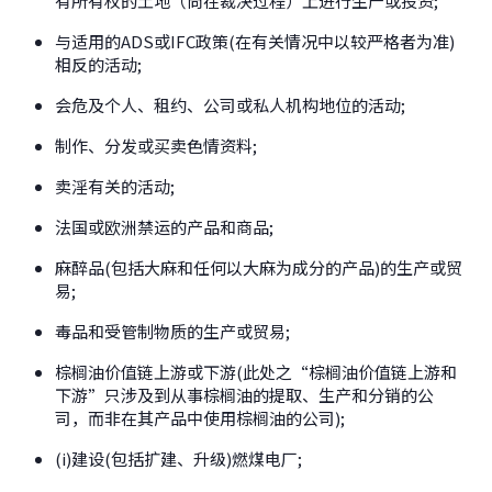
有所有权的土地（尚在裁决过程）上进行生产或投资;
与适用的ADS或IFC政策(在有关情况中以较严格者为准)
相反的活动;
会危及个人、租约、公司或私人机构地位的活动;
制作、分发或买卖色情资料;
卖淫有关的活动;
法国或欧洲禁运的产品和商品;
麻醉品(包括大麻和任何以大麻为成分的产品)的生产或贸
易;
毒品和受管制物质的生产或贸易;
棕榈油价值链上游或下游(此处之“棕榈油价值链上游和
下游”只涉及到从事棕榈油的提取、生产和分销的公
司，而非在其产品中使用棕榈油的公司);
(i)建设(包括扩建、升级)燃煤电厂;