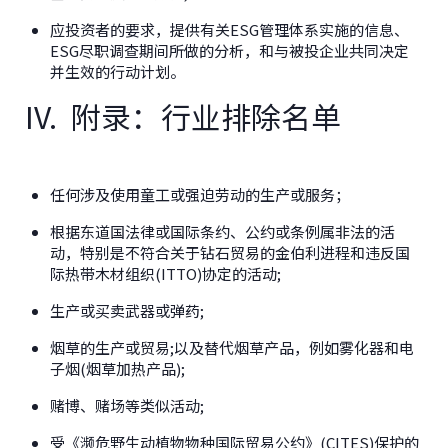
应投资者的要求，提供有关ESG管理体系实施的信息、
ESG尽职调查期间所做的分析，和与被投企业共同决定
并生效的行动计划。
IV. 附录：行业排除名单
任何涉及使用童工或强迫劳动的生产或服务；
根据东道国法律或国际条约、公约或条例属非法的活
动，特别是不符合关于钻石贸易的金伯利进程和违反国
际热带木材组织(ITTO)协定的活动;
生产或买卖武器或弹药;
烟草的生产或贸易;以及替代烟草产品，例如雾化器和电
子烟(烟草加热产品);
赌博、赌场等类似活动;
受《濒危野生动植物物种国际贸易公约》(CITES)保护的