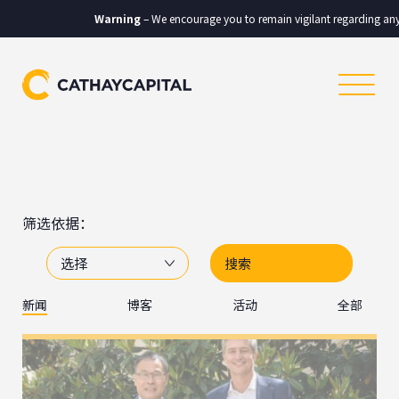
Warning
– We encourage you to remain vigilant regarding any communicati
筛选依据：
选择
新闻
博客
活动
全部