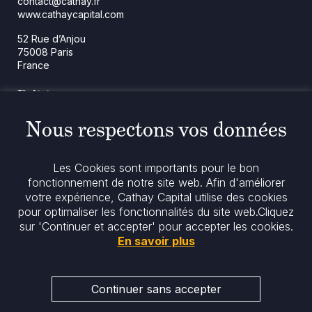
contact@cathay.fr
www.cathaycapital.com
52 Rue d’Anjou
75008 Paris
France
Politique
Politique en matière de cookies
Nous respectons vos données
Notices réglementaires
Mentions légales
Politique de confidentialité
Les Cookies sont importants pour le bon
Notre politique ESG
fonctionnement de notre site web. Afin d'améliorer
votre expérience, Cathay Capital utilise des cookies
pour optimaliser les fonctionnalités du site web.
Cliquez
Restez informés
sur 'Continuer et accepter' pour accepter les cookies.
En savoir plus
Continuer sans accepter