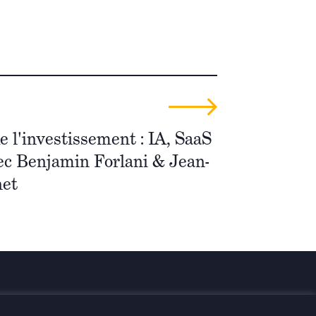
 l'investissement : IA, SaaS
ec Benjamin Forlani & Jean-
net
rmés