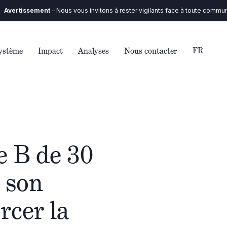
ement
– Nous vous invitons à rester vigilants face à toute communication q
FR
ystème
Impact
Analyses
Nous contacter
e B de 30
r son
rcer la