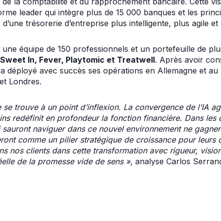
n de la comptabilité et du rapprochement bancaire. Cette vis
orme leader qui intègre plus de 15 000 banques et les pri
’une trésorerie d’entreprise plus intelligente, plus agile et
une équipe de 150 professionnels et un portefeuille de plu
Sweet In, Fever, Playtomic et Treatwell
. Après avoir con
é a déployé avec succès ses opérations en Allemagne et a
et Londres.
se se trouve à un point d’inflexion. La convergence de l’IA 
ins redéfinit en profondeur la fonction financière. Dans les
ui sauront naviguer dans ce nouvel environnement ne gagne
eront comme un pilier stratégique de croissance pour leurs 
os clients dans cette transformation avec rigueur, vision 
réelle de la promesse vide de sens »
, analyse Carlos Serra