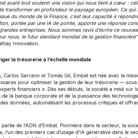
 avant tout soutenir une vision qui nous tient à cœur : cel
e transformer en profondeur le paysage européen. Ce qui n
ssue du monde de la Finance, c’est leur capacité à répondr
tion, portée par une IA de pointe, apporte une réponse conc
grandes entreprises. Nous sommes ravis d’écrire ce nouveau
our nous, le futur standard mondial de la gestion financière”
thay Innovation.
riger la trésorerie à l’échelle mondiale
 Carlos Serrano et Tomás Gil, Embat est née avec la missi
essaires pour optimiser la gestion de leur trésorerie — sous
experts financiers ». Dès ses débuts, la société a misé sur 
de la banque corporate et de la puissance des technologie
des données, automatisant les processus critiques et offrant
 fait partie de l’ADN d’Embat. Pionnière dans le secteur, la s
, l’un des premiers cas d’usage d’IA générative dans le se