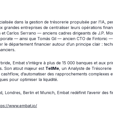
ialisée dans la gestion de trésorerie propulsée par l’IA, p
aux grandes entreprises de centraliser leurs opérations fina
et Carlos Serrano — anciens cadres dirigeants de J.P. Mo
porate — ainsi que Tomás Gil — ancien CTO de Fintonic —,
ser le département financier autour d’un principe clair : tec
nanciers.
bride, Embat s’intègre à plus de 15 000 banques et aux pri
s. Son atout majeur est
TellMe
, un Analyste de Trésorerie
e cashflow, d’automatiser des rapprochements complexes e
es pour optimiser la liquidité.
 Londres, Berlin et Munich, Embat redéfinit l’avenir des fi
tps://www.embat.io/