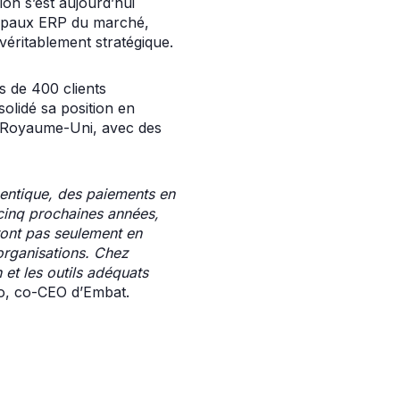
ion s’est aujourd’hui
ncipaux ERP du marché,
 véritablement stratégique.
s de 400 clients
solidé sa position en
u Royaume-Uni, avec des
agentique, des paiements en
 cinq prochaines années,
ront pas seulement en
organisations. Chez
et les outils adéquats
no, co-CEO d’Embat.