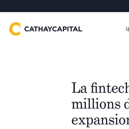
Q
La fintec
millions 
expansion