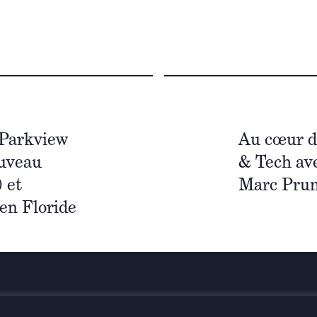
 Parkview
Au cœur de
ouveau
& Tech av
 et
Marc Pru
en Floride
Restez info
n