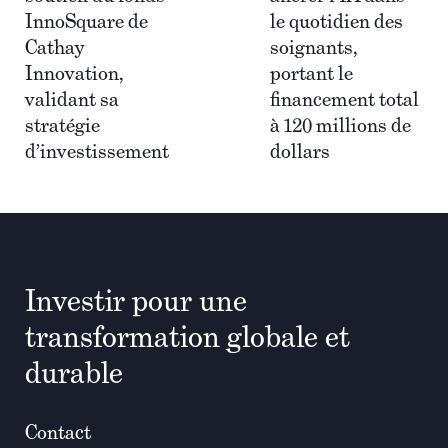
InnoSquare de
le quotidien des
Cathay
soignants,
Innovation,
portant le
validant sa
financement total
stratégie
à 120 millions de
d’investissement
dollars
Investir pour une
transformation globale et
durable
Contact