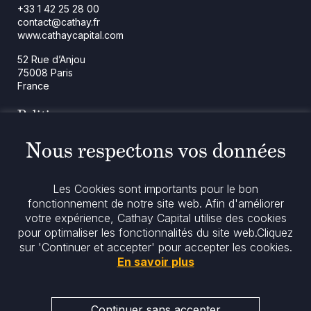
+33 1 42 25 28 00
contact@cathay.fr
www.cathaycapital.com
52 Rue d’Anjou
75008 Paris
France
Politique
Politique en matière de cookies
Nous respectons vos données
Notices réglementaires
Mentions légales
Politique de confidentialité
Notre politique ESG
Les Cookies sont importants pour le bon
fonctionnement de notre site web. Afin d'améliorer
votre expérience, Cathay Capital utilise des cookies
Restez informés
pour optimaliser les fonctionnalités du site web.
Cliquez
sur 'Continuer et accepter' pour accepter les cookies.
En savoir plus
Continuer sans accepter