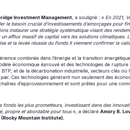
loridge Investment Management
, a souligné : «
En 2021, V
r le besoin crucial d’investissements d’amorçages pour fina
ions instaurer une stratégie systématique visant des rend
un afflux massif de capital vers les solutions climatiques.
ise et la levée réussie du Fonds II viennent confirmer la val
rience combinée dans l’énergie et la transition énergétique
odèle économique éprouvé et des technologies de rupture 
du BTP, et de la décarbonation industrielle, secteurs clés où
 pair. Ces technologies génèrent non seulement des économ
chaînes d’approvisionnement et sont prêtes pour une comm
es fonds les plus prometteurs, investissant dans des innovati
é, propre et abordable pour tous
», a déclaré
Amory B. Lov
 (Rocky Mountain Institute).