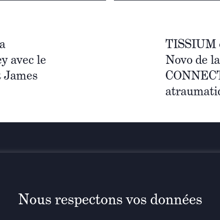
a
TISSIUM o
ey avec le
Novo de 
t James
CONNECT d
atraumati
Restez info
n
Nous respectons vos données