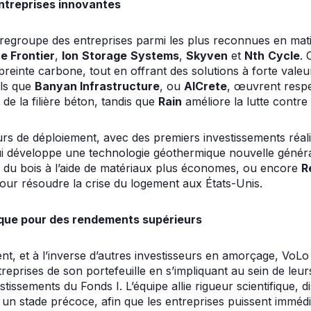
entreprises innovantes
 regroupe des entreprises parmi les plus reconnues en mati
e Frontier
,
Ion
Storage
Systems
,
Skyven
et
Nth
Cycle
. 
preinte carbone, tout en offrant des solutions à forte valeur
els que
Banyan Infrastructure
, ou
AICrete
, œuvrent respe
de la filière béton, tandis que
Rain
améliore la lutte contre 
urs de déploiement, avec des premiers investissements réal
ui développe une technologie géothermique nouvelle génér
ie du bois à l’aide de matériaux plus économes, ou encore
R
our résoudre la crise du logement aux États-Unis.
que pour des rendements supérieurs
nt, et à l’inverse d’autres investisseurs en amorçage, Vo
reprises de son portefeuille en s’impliquant au sein de leurs
stissements du Fonds I. L’équipe allie rigueur scientifique, d
à un stade précoce, afin que les entreprises puissent immé