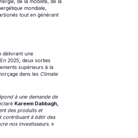
rgie, de la mobilité, de la
énergétique mondiale,
carbonés tout en générant
n délivrant une
En 2025, deux sorties
dements supérieurs à la
’amorçage dans les
Climate
e répond à une demande de
éclaré
Kareem Dabbagh,
ent des produits et
t contribuant à bâtir des
cre nos investisseurs
. »