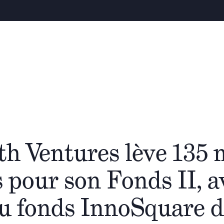
Avert
ui sommes-nous
Notre équipe
Le Groupe Cathay
Écos
h Ventures lève 135 m
s pour son Fonds II, a
du fonds InnoSquare 