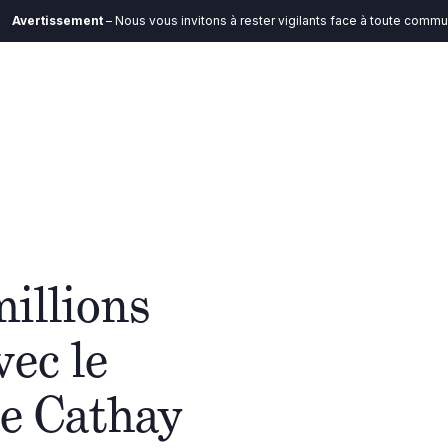
issement
– Nous vous invitons à rester vigilants face à toute communicati
FR
ystème
Impact
Analyses
Nous contacter
illions
vec le
de Cathay