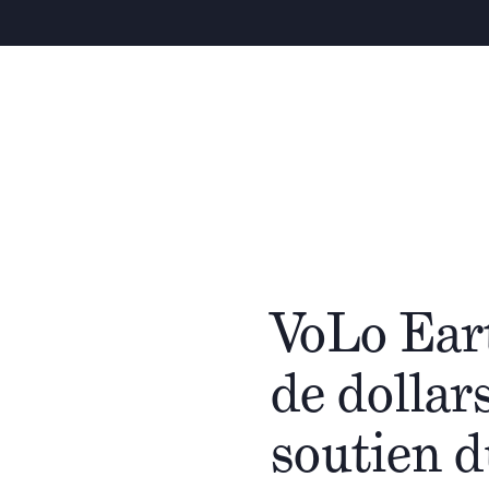
Q
VoLo Eart
de dollar
soutien 