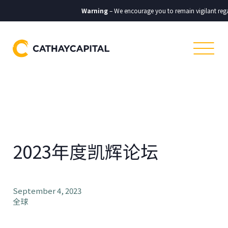
Warning
– We encourage you to remain vigilant rega
2023年度凯辉论坛
September 4, 2023
全球